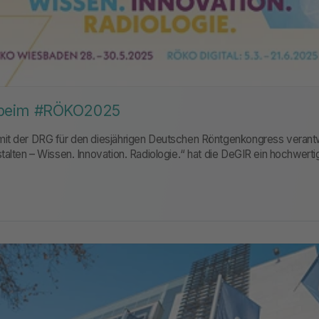
beim #RÖKO2025
it der DRG für den diesjährigen Deutschen Röntgen­kongress verantw
stalten – Wissen. Innovation. Radiologie.“ hat die DeGIR ein hochwe