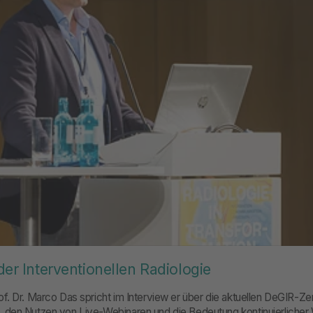
 der Interventionellen Radiologie
. Dr. Marco Das spricht im Interview er über die aktuellen DeGIR-Zer
den Nutzen von Live-Webinaren und die Bedeutung kontinuierlicher W