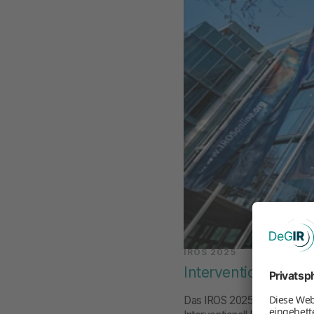
IROS 2025
Interventionell Ra
Das IROS 2025 fand vom 16. b