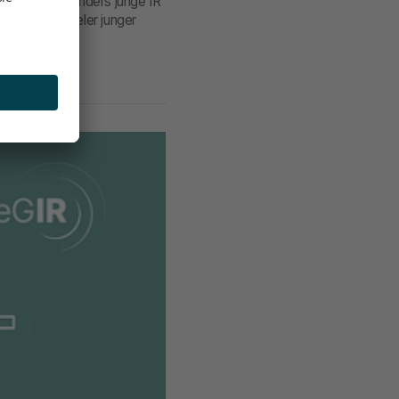
rt:innen besonders junge IR
Teilnehme vieler junger