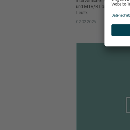
Interventionell Radiologisc
und MTR/RT dieses Jahr im F
Leute.
02.02.2025