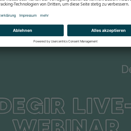
he Olbert Symposium das bisher bestbesuchteste. Dass neben IR-Expe
okus standen, machte sich bemerkbar: Besonders erfreulich war die 