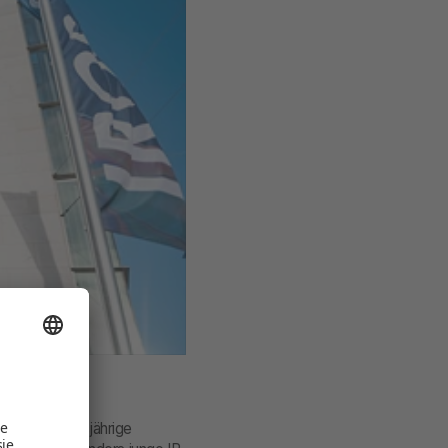
errekord
n war das diesjährige