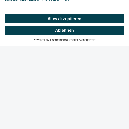
Mitglied werden
DeGIR-Zentren
DeGIR - Deutsche Gesellschaft für Interventionelle
Radiologie und minimal-invasive Therapie
Die DeGIR ist die Fachvertretung für alle interventions­
radiologisch und minimal-invasiv tätigen Radiologen in der
DRG. Der Haupt­fokus der DeGIR-Aktivitäten liegt auf dem
Gebiet der Fort- und Weiter­bildung sowie der Qualitäts­
sicherung interventions­radiologischer Praxis.