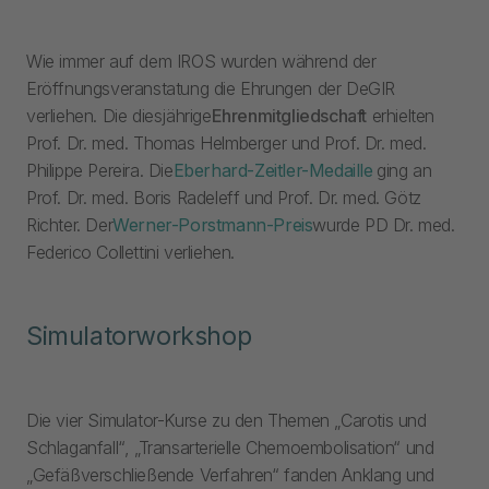
Wie immer auf dem IROS wurden während der
Eröffnungsveranstatung die Ehrungen der DeGIR
verliehen. Die diesjährige
Ehrenmitgliedschaft
erhielten
Prof. Dr. med. Thomas Helmberger und Prof. Dr. med.
Philippe Pereira. Die
Eberhard-Zeitler-Medaille
ging an
Prof. Dr. med. Boris Radeleff und Prof. Dr. med. Götz
Richter. Der
Werner-Porstmann-Preis
wurde PD Dr. med.
Federico Collettini verliehen.
Simulatorworkshop
Die vier Simulator-Kurse zu den Themen „Carotis und
Schlaganfall“, „Transarterielle Chemoembolisation“ und
„Gefäßverschließende Verfahren“ fanden Anklang und