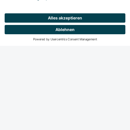
Mitglied werden
DeGIR-Zentren
DeGIR - Deutsche Gesellschaft für Interventionelle
Radiologie und minimal-invasive Therapie
Die DeGIR ist die Fachvertretung für alle interventions­
radiologisch und minimal-invasiv tätigen Radiologen in der
DRG. Der Haupt­fokus der DeGIR-Aktivitäten liegt auf dem
Gebiet der Fort- und Weiter­bildung sowie der Qualitäts­
sicherung interventions­radiologischer Praxis.