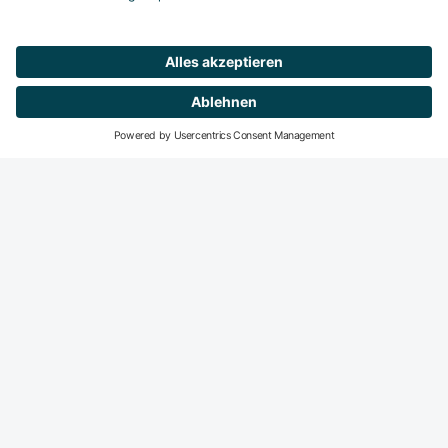
Mitglied werden
DeGIR-Zentren
DeGIR - Deutsche Gesellschaft für Interventionelle
Radiologie und minimal-invasive Therapie
Die DeGIR ist die Fachvertretung für alle interventions­
radiologisch und minimal-invasiv tätigen Radiologen in der
DRG. Der Haupt­fokus der DeGIR-Aktivitäten liegt auf dem
Gebiet der Fort- und Weiter­bildung sowie der Qualitäts­
sicherung interventions­radiologischer Praxis.