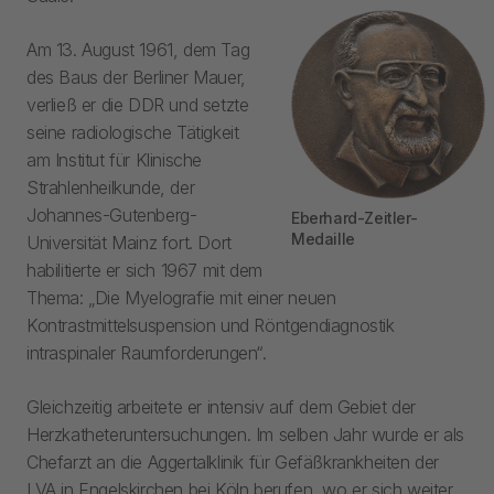
Am 13. August 1961, dem Tag
des Baus der Berliner Mauer,
verließ er die DDR und setzte
seine radiologische Tätigkeit
am Institut für Klinische
Strahlenheilkunde, der
Johannes-Gutenberg-
Eberhard-Zeitler-
Medaille
Universität Mainz fort. Dort
habilitierte er sich 1967 mit dem
Thema: „Die Myelografie mit einer neuen
Kontrastmittelsuspension und Röntgendiagnostik
intraspinaler Raumforderungen“.
Gleichzeitig arbeitete er intensiv auf dem Gebiet der
Herzkatheteruntersuchungen. Im selben Jahr wurde er als
Chefarzt an die Aggertalklinik für Gefäßkrankheiten der
LVA in Engelskirchen bei Köln berufen, wo er sich weiter