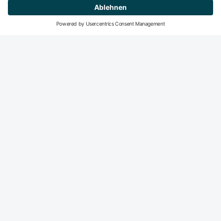
Mitglied werden
DeGIR-Zentren
DeGIR - Deutsche Gesellschaft für Interventionelle
Radiologie und minimal-invasive Therapie
Die DeGIR ist die Fachvertretung für alle interventions­
radiologisch und minimal-invasiv tätigen Radiologen in der
DRG. Der Haupt­fokus der DeGIR-Aktivitäten liegt auf dem
Gebiet der Fort- und Weiter­bildung sowie der Qualitäts­
sicherung interventions­radiologischer Praxis.
DeGIR
Über uns