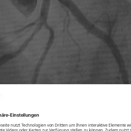
REN
itmeinungsverfahren bei Aortenaneurysmen-E
chlusses des G-BA zur Richtlinie zum Zweitmeinungsverfahren um E
h die Präsidenten von DRG und DeGIR in einem gemeinsamen Schrei