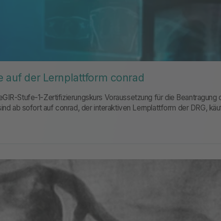
e auf der Lernplattform conrad
GIR-Stufe-1-Zertifizierungskurs Voraussetzung für die Beantragung de
sind ab sofort auf conrad, der interaktiven Lernplattform der DRG, käu