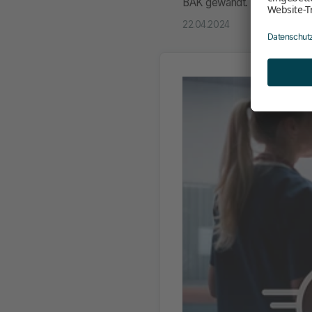
BÄK gewandt. Unser Einspru
22.04.2024