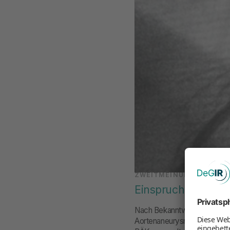
ZWEITMEINUNGSVERFAH
Einspruch zum Zwe
Nach Bekanntwerden des Bes
Aortenaneurysmen haben sic