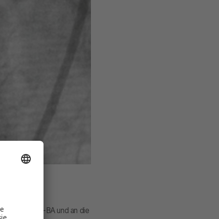
ingriffen
ingriffe an
ben an den G-BA und an die