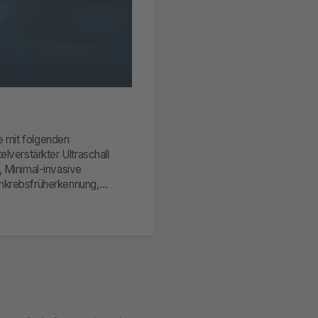
he mit folgenden
lverstärkter Ultraschall
, Minimal-invasive
enkrebsfrüherkennung,