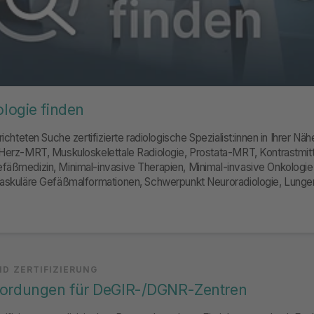
ologie finden
richteten Suche zertifizierte radiologische Spezialist:innen in Ihrer Nä
Herz-MRT, Muskuloskelettale Radiologie, Prostata-MRT, Kontrastmitte
fäßmedizin, Minimal-invasive Therapien, Minimal-invasive Onkologie
ovaskuläre Gefäßmalformationen, Schwerpunkt Neuroradiologie, Lung
gendradiologie
D ZERTIFIZIERUNG
fordungen für DeGIR-/DGNR-Zentren