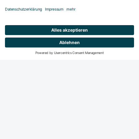
Mitglied werden
DeGIR-Zentren
DeGIR - Deutsche Gesellschaft für Interventionelle
Radiologie und minimal-invasive Therapie
Die DeGIR ist die Fachvertretung für alle interventions­
radiologisch und minimal-invasiv tätigen Radiologen in der
DRG. Der Haupt­fokus der DeGIR-Aktivitäten liegt auf dem
Gebiet der Fort- und Weiter­bildung sowie der Qualitäts­