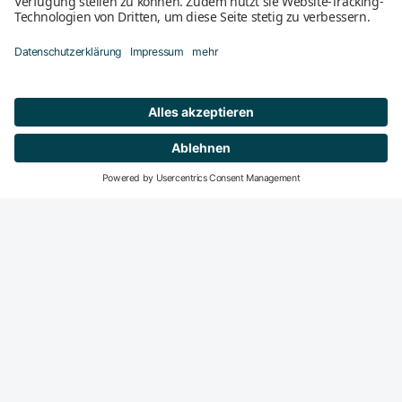
Mitglied werden
DeGIR-Zentren
DeGIR - Deutsche Gesellschaft für Interventionelle
Radiologie und minimal-invasive Therapie
Die DeGIR ist die Fachvertretung für alle interventions­
radiologisch und minimal-invasiv tätigen Radiologen in der
DRG. Der Haupt­fokus der DeGIR-Aktivitäten liegt auf dem