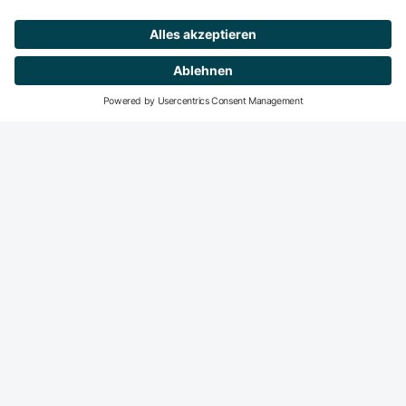
Mitglied werden
DeGIR-Zentren
DeGIR - Deutsche Gesellschaft für Interventionelle
Radiologie und minimal-invasive Therapie
Die DeGIR ist die Fachvertretung für alle interventions­
radiologisch und minimal-invasiv tätigen Radiologen in der
DRG. Der Haupt­fokus der DeGIR-Aktivitäten liegt auf dem
Gebiet der Fort- und Weiter­bildung sowie der Qualitäts­
sicherung interventions­radiologischer Praxis.