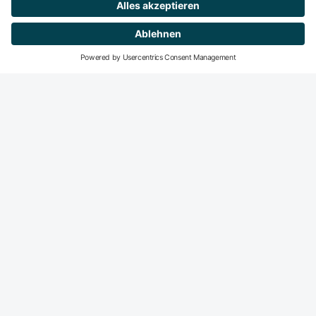
Mitglied werden
DeGIR-Zentren
DeGIR - Deutsche Gesellschaft für Interventionelle
Radiologie und minimal-invasive Therapie
Die DeGIR ist die Fachvertretung für alle interventions­
radiologisch und minimal-invasiv tätigen Radiologen in der
DRG. Der Haupt­fokus der DeGIR-Aktivitäten liegt auf dem
Gebiet der Fort- und Weiter­bildung sowie der Qualitäts­
sicherung interventions­radiologischer Praxis.