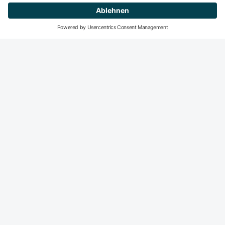
Mitglied werden
DeGIR-Zentren
DeGIR - Deutsche Gesellschaft für Interventionelle
Radiologie und minimal-invasive Therapie
Die DeGIR ist die Fachvertretung für alle interventions­
radiologisch und minimal-invasiv tätigen Radiologen in der
DRG. Der Haupt­fokus der DeGIR-Aktivitäten liegt auf dem
Gebiet der Fort- und Weiter­bildung sowie der Qualitäts­
sicherung interventions­radiologischer Praxis.
DeGIR