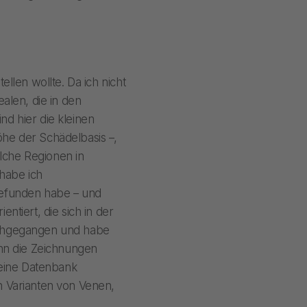
ellen wollte. Da ich nicht
alen, die in den
nd hier die kleinen
öhe der Schädelbasis –,
lche Regionen in
habe ich
 gefunden habe – und
ntiert, die sich in der
urchgegangen und habe
nn die Zeichnungen
 eine Datenbank
ch Varianten von Venen,