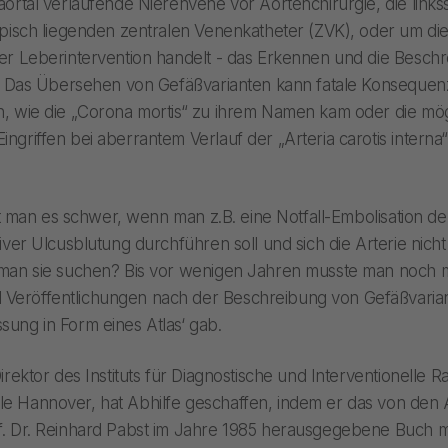
aortal verlaufende Nierenvene vor Aortenchirurgie, die links
ypisch liegenden zentralen Venenkatheter (ZVK), oder um di
er Leberintervention handelt - das Erkennen und die Besch
ll. Das Übersehen von Gefäßvarianten kann fatale Konseque
n, wie die „Corona mortis“ zu ihrem Namen kam oder die mö
griffen bei aberrantem Verlauf der „Arteria carotis interna“
hat man es schwer, wenn man z.B. eine Notfall-Embolisation de
tiver Ulcusblutung durchführen soll und sich die Arterie nic
 man sie suchen? Bis vor wenigen Jahren musste man noch 
eröffentlichungen nach der Beschreibung von Gefäßvarian
ung in Form eines Atlas‘ gab.
irektor des Instituts für Diagnostische und Interventionelle R
e Hannover, hat Abhilfe geschaffen, indem er das von den 
f. Dr. Reinhard Pabst im Jahre 1985 herausgegebene Buch mi