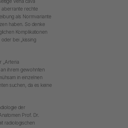
seitige Vena cava
e aberrante rechte
reibung als Normvariante
nzen haben. So denke
glichen Komplikationen
 oder bei „kissing
r „Arteria
ht an ihrem gewohnten
mühsam in einzelnen
ten suchen, da es keine
adiologie der
Anatomen Prof. Dr.
t radiologischen