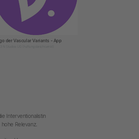
go der Vascular Variants - App
3 N Studios UG (haftungsbeschraenkt)
e Interventionalistin
ne hohe Relevanz.