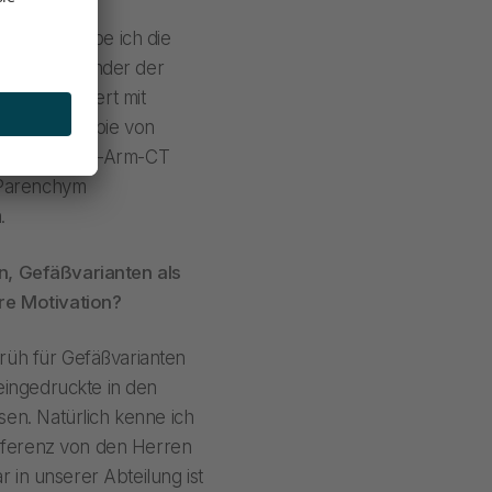
annover habe ich die
r Mitarbeitender der
 angereichert mit
e i.a.-Therapie von
wir mit dem C-Arm-CT
 Parenchym
.
n, Gefäßvarianten als
e Motivation?
rüh für Gefäßvarianten
leingedruckte in den
n. Natürlich kenne ich
eferenz von den Herren
 in unserer Abteilung ist