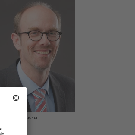
of. Dr. Frank Wacker
DRG