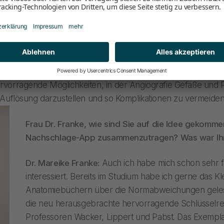
zu verstehen, welche anatomische Variation ich
be. Nach meiner Berufung an die Medizinische Hochschule H
MHH Alumni, dann persönlich kennen gelernt. Mithilfe viele
iologie der MHH entstand dann die Neuauflage ihres Buches,
en. Ich nutze das Buch weiterhin sehr häufig, wenn es um di
ir zum Beispiel die Aa. gastricae suchen. Natürlich haben 
rvorragende Möglichkeiten, in der Angiografie Gefäße und
 Auflösung darzustellen und so Komplikationen zu vermeiden
Frau Dr. Franke, wie sind Sie auf die Idee gekomme
Nachschlage-App zusammenzutragen? Was war Ihr
Dr. Mareike Franke:
Auch ich habe mich schon sehr f
interessiert. Bereits im Studium habe ich gerne das K
Anatomiebüchern über die Normabweichungen gelese
die neu herausgebrachte hervorragende Schlüsselr
Professoren Wacker, Lippert und Pabst. Das Exemplar