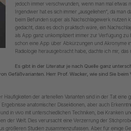
jedoch immer verschwunden, wenn man mal etwas na
Irgendwer hat es sich immer „ausgeliehen“, da man 
beim Befunden super als Nachschlagewerk nutzen ka
gedacht, dass es doch praktisch wäre, ein Nachsch
als App ganz unkompliziert immer zur Verfügung zu 
schon eine App über Abkürzungen und Akronyme in d
Radiologie herausgebracht habe, dachte ich mir, das m
Es gibt in der Literatur je nach Quelle ganz unters
von Gefäßvarianten. Herr Prof. Wacker, wie sind Sie bei
 Häufigkeiten der arteriellen Varianten sind in der Tat ein
ren Ergebnisse anatomischer Dissektionen, aber auch Erkenntn
und in vivo mit unterschiedlichen Techniken, bei Kranken u
en der Welt. Dies verursacht eine Verzerrung der Stichprob
us größeren Studien zusammenzufassen. Aber für einige Ge