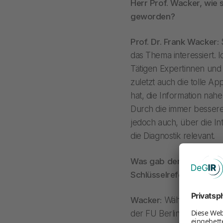
Herr Prof. Wacker, wie 
geworden?
Prof. Dr. Frank Wacker:
das Thema interessiert. I
Tätigen Expertinnen und E
zuletzt auch die tolle A
hat, die Information nah
Durch die immer besser
jedoch auch, über die Int
die Diagnostik relevant.
Was gab den Ausschlag 
Schlüsselreferenz für a
Wacker:
Während meiner 
der FU Berlin habe ich d