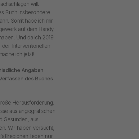
chschlagen will.
das Buch insbesondere
nn. Somit habe ich mir
lagewerk auf dem Handy
haben. Und da ich 2019
er Interventionellen
ache ich jetzt!
chiedliche Angaben
m Verfassen des Buches
e große Herausforderung.
isse aus angiografischen
nd Gesunden, aus
en. Wir haben versucht,
fäßregionen liegen nur