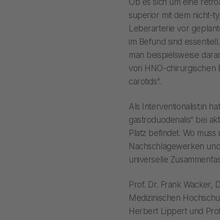
Ob es sich um eine retro
superior mit dem nicht-t
Leberarterie vor geplant
im Befund sind essentie
man beispielsweise dara
von HNO-chirurgischen Ein
carotids“.
Als Interventionalist:in 
gastroduodenalis“ bei ak
Platz befindet. Wo muss
Nachschlagewerken und V
universelle Zusammenfass
Prof. Dr. Frank Wacker, D
Medizinischen Hochschul
Herbert Lippert und Pro