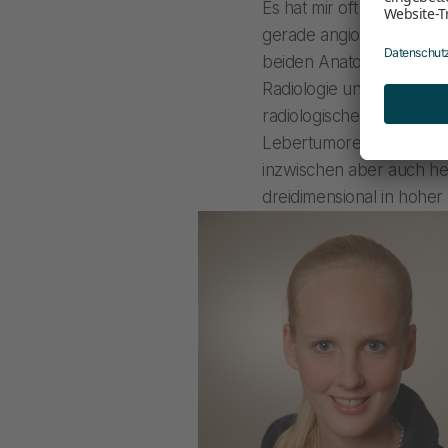
Es hat mir oft geholfen, 
gerade angiografiert ha
beiden Anatomen, beide 
Radiologie und Neurorad
radiologischen Abbildung
Lebertumoren geht und w
inzwischen aber auch he
dreidimensional in hoher