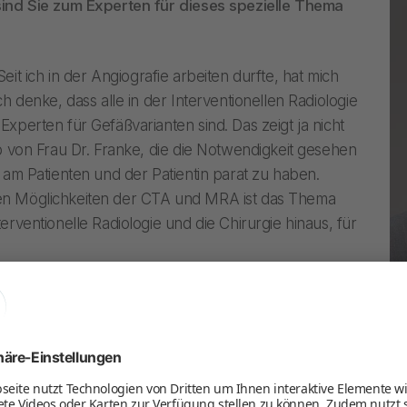
sind Sie zum Experten für dieses spezielle Thema
Seit ich in der Angiografie arbeiten durfte, hat mich
ch denke, dass alle in der Interventionellen Radiologie
xperten für Gefäßvarianten sind. Das zeigt ja nicht
pp von Frau Dr. Franke, die die Notwendigkeit gesehen
e am Patienten und der Patientin parat zu haben.
en Möglichkeiten der CTA und MRA ist das Thema
erventionelle Radiologie und die Chirurgie hinaus, für
bzw. wann hatten Sie die Idee, eine
rterielle Gefäßvarianten zu schreiben?
Pr
Weiterbildung in der Radiologie des Klinikum Steglitz
© 
as Buch von Lippert und Pabst sehr häufig genutzt.