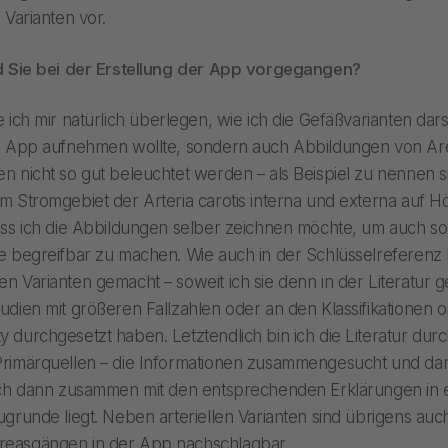
 Varianten vor.
nd Sie bei der Erstellung der App vorgegangen?
 ich mir natürlich überlegen, wie ich die Gefäßvarianten darst
ie App aufnehmen wollte, sondern auch Abbildungen von Are
n nicht so gut beleuchtet werden – als Beispiel zu nennen si
m Stromgebiet der Arteria carotis interna und externa auf H
ass ich die Abbildungen selber zeichnen möchte, um auch so
e begreifbar zu machen. Wie auch in der Schlüsselreferenz 
n Varianten gemacht – soweit ich sie denn in der Literatur
dien mit größeren Fallzahlen oder an den Klassifikationen orie
y durchgesetzt haben. Letztendlich bin ich die Literatur d
Primärquellen – die Informationen zusammengesucht und da
 ich dann zusammen mit den entsprechenden Erklärungen in
ugrunde liegt. Neben arteriellen Varianten sind übrigens au
reasgängen in der App nachschlagbar.